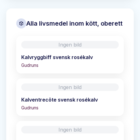
Alla livsmedel inom
kött, oberett
Ingen bild
Kalvryggbiff svensk rosékalv
Gudruns
Ingen bild
Kalventrecôte svensk rosékalv
Gudruns
Ingen bild