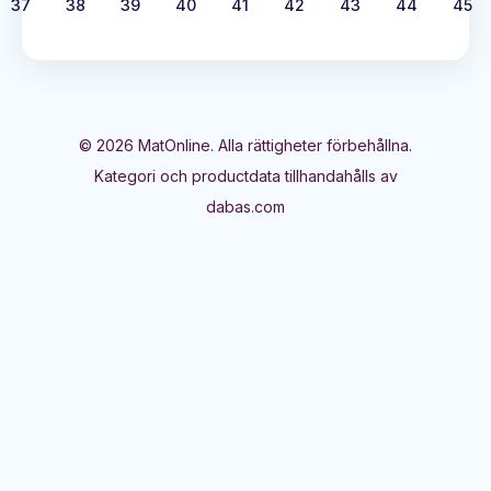
37
38
39
40
41
42
43
44
45
©
2026
MatOnline. Alla rättigheter förbehållna.
Kategori och productdata tillhandahålls av
dabas.com