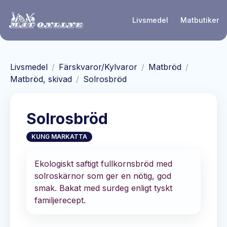
Hoppa till huvudinnehåll
Livsmedel
Matbutiker
Livsmedel
/
Färskvaror/Kylvaror
/
Matbröd
/
Matbröd, skivad
/
Solrosbröd
Solrosbröd
KUNG MARKATTA
Ekologiskt saftigt fullkornsbröd med
solroskärnor som ger en nötig, god
smak. Bakat med surdeg enligt tyskt
familjerecept.