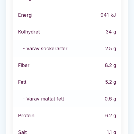
Energi
941
kJ
Kolhydrat
34
g
- Varav sockerarter
2.5
g
Fiber
8.2
g
Fett
5.2
g
- Varav mättat fett
0.6
g
Protein
6.2
g
Salt
1.1
g