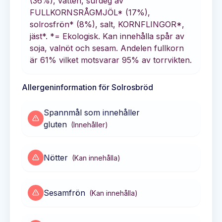
(36%), vatten, surdeg av
FULLKORNSRÅGMJÖL* (17%),
solrosfrön* (8%), salt, KORNFLINGOR*,
jäst*. *= Ekologisk. Kan innehålla spår av
soja, valnöt och sesam. Andelen fullkorn
är 61% vilket motsvarar 95% av torrvikten.
Allergeninformation för
Solrosbröd
Spannmål som innehåller
gluten
(
Innehåller
)
Nötter
(
Kan innehålla
)
Sesamfrön
(
Kan innehålla
)