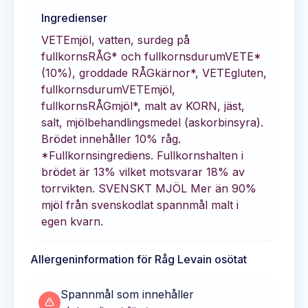
Ingredienser
VETEmjöl, vatten, surdeg på
fullkornsRÅG* och fullkornsdurumVETE*
(10%), groddade RÅGkärnor*, VETEgluten,
fullkornsdurumVETEmjöl,
fullkornsRÅGmjöl*, malt av KORN, jäst,
salt, mjölbehandlingsmedel (askorbinsyra).
Brödet innehåller 10% råg.
*Fullkornsingrediens. Fullkornshalten i
brödet är 13% vilket motsvarar 18% av
torrvikten. SVENSKT MJÖL Mer än 90%
mjöl från svenskodlat spannmål malt i
egen kvarn.
Allergeninformation för
Råg Levain osötat
Spannmål som innehåller