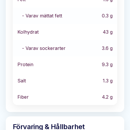
- Varav mättat fett
0.3
g
Kolhydrat
43
g
- Varav sockerarter
3.6
g
Protein
9.3
g
Salt
1.3
g
Fiber
4.2
g
Förvaring & Hållbarhet