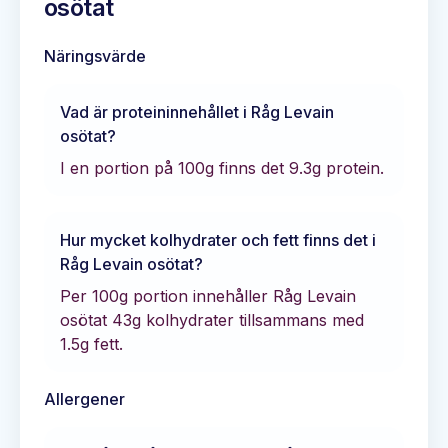
osötat
Näringsvärde
Vad är proteininnehållet i
Råg Levain
osötat
?
I en portion på 100g finns det
9.3
g protein.
Hur mycket kolhydrater och fett finns det i
Råg Levain osötat
?
Per 100g portion innehåller
Råg Levain
osötat
43
g kolhydrater tillsammans med
1.5
g fett.
Allergener