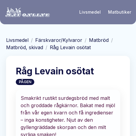
Hoppa till huvudinnehåll
Livsmedel
Matbutiker
Livsmedel
/
Färskvaror/Kylvaror
/
Matbröd
/
Matbröd, skivad
/
Råg Levain osötat
Råg Levain osötat
PÅGEN
Smakrikt rustikt surdegsbröd med malt
och groddade rågkärnor. Bakat med mjöl
från vår egen kvarn och få ingredienser
– inga konstigheter. Njut av den
gyllengräddade skorpan och den milt
syrliga smaken!