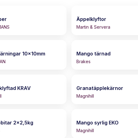
ber
Äppelklyftor
MANS
Martin & Servera
tärningar 10x10mm
Mango tärnad
DAN
Brakes
klyftad KRAV
Granatäpplekärnor
l
Magnihill
bitar 2x2,5kg
Mango syrlig EKO
a
Magnihill