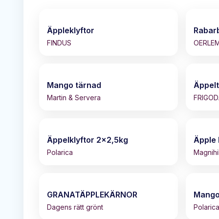
Äppleklyftor
Rabar
FINDUS
OERLE
Mango tärnad
Äppel
Martin & Servera
FRIGO
Äppelklyftor 2x2,5kg
Äpple 
Polarica
Magnihil
GRANATÄPPLEKÄRNOR
Mango
Dagens rätt grönt
Polaric