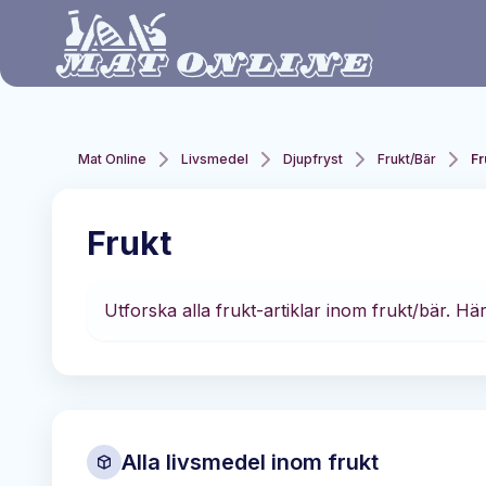
Hoppa till huvudinnehåll
Mat Online
Livsmedel
Djupfryst
Frukt/Bär
Fr
Frukt
Utforska alla frukt-artiklar inom frukt/bär. Hä
Alla livsmedel inom
frukt