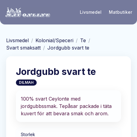
Hoppa till huvudinnehåll
Livsmedel
Matbutiker
Livsmedel
/
Kolonial/Speceri
/
Te
/
Svart smaksatt
/
Jordgubb svart te
Jordgubb svart te
DILMAH
100% svart Ceylonte med
jordgubbssmak. Tepåsar packade i täta
kuvert för att bevara smak och arom.
Storlek