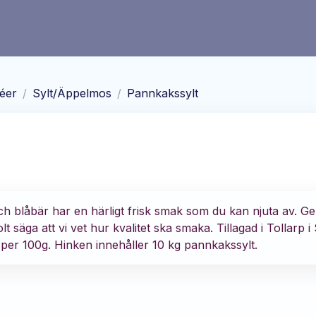
éer
/
Sylt/Äppelmos
/
Pannkakssylt
h blåbär har en härligt frisk smak som du kan njuta av. 
lt säga att vi vet hur kvalitet ska smaka. Tillagad i Tollarp i
) per 100g. Hinken innehåller 10 kg pannkakssylt.