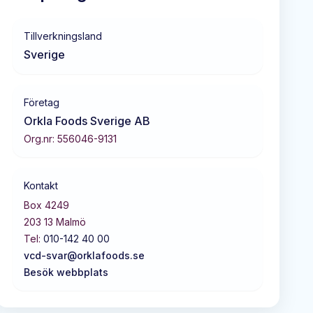
Tillverkningsland
Sverige
Företag
Orkla Foods Sverige AB
Org.nr:
556046-9131
Kontakt
Box 4249
203 13
Malmö
Tel:
010-142 40 00
vcd-svar@orklafoods.se
Besök webbplats