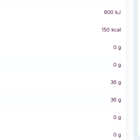
600
kJ
150
kcal
0
g
0
g
36
g
36
g
0
g
0
g