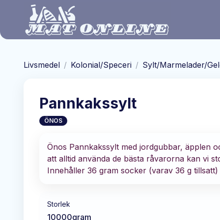
Hoppa till huvudinnehåll
Livsmedel
/
Kolonial/Speceri
/
Sylt/Marmelader/Gel
Pannkakssylt
ÖNOS
Önos Pannkakssylt med jordgubbar, äpplen oc
att alltid använda de bästa råvarorna kan vi sto
Innehåller 36 gram socker (varav 36 g tillsatt
Storlek
10000
gram