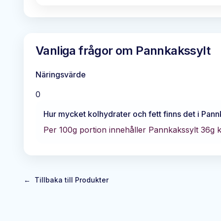
Vanliga frågor om
Pannkakssylt
Näringsvärde
0
Hur mycket kolhydrater och fett finns det i
Pann
Per 100g portion innehåller
Pannkakssylt
36
g 
←
Tillbaka till Produkter