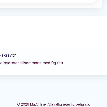
kakssylt
?
kolhydrater tillsammans med
0
g fett.
©
2026
MatOnline. Alla rättigheter förbehållna.