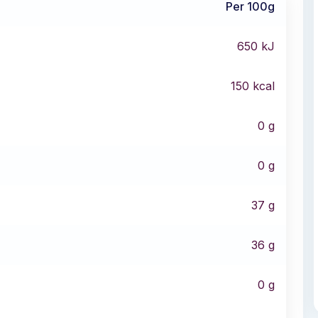
Per 100g
650
kJ
150
kcal
0
g
0
g
37
g
36
g
0
g