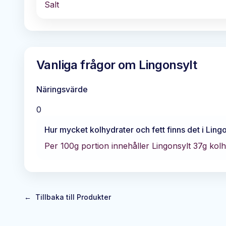
Salt
Vanliga frågor om
Lingonsylt
Näringsvärde
0
Hur mycket kolhydrater och fett finns det i
Lingo
Per 100g portion innehåller
Lingonsylt
37
g kol
←
Tillbaka till Produkter