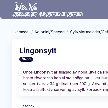
Hoppa till huvudinnehåll
Livsmedel
/
Kolonial/Speceri
/
Sylt/Marmelader/Gel
Lingonsylt
ÖNOS
Önos Lingonsylt är tillagad av noga utvalda li
bästa råvarorna kan vi stolt säga att vi vet hur
socker (varav 34 g tillsatt) per 100 g. Använ
kostnadseffektiv servering av sylt. Förpackning
Storlek