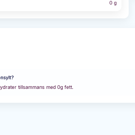
0
g
nsylt
?
hydrater tillsammans med
0
g fett.