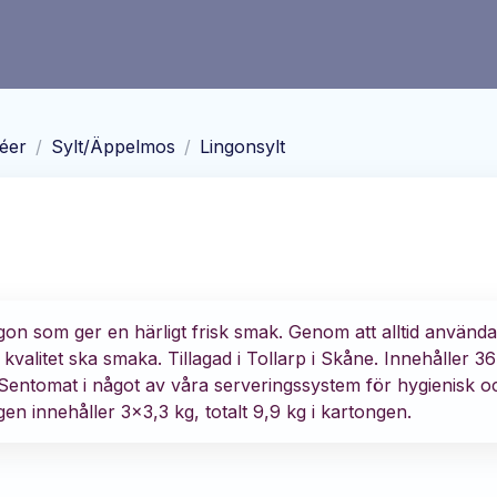
éer
/
Sylt/Äppelmos
/
Lingonsylt
ngon som ger en härligt frisk smak. Genom att alltid använd
 kvalitet ska smaka. Tillagad i Tollarp i Skåne. Innehåller 3
d Sentomat i något av våra serveringssystem för hygienisk o
en innehåller 3x3,3 kg, totalt 9,9 kg i kartongen.