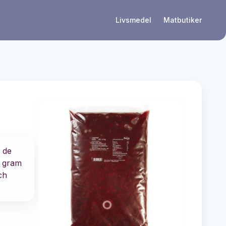
Livsmedel
Matbutiker
a de
6 gram
ch