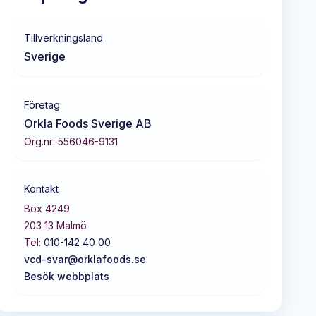
Tillverkningsland
Sverige
Företag
Orkla Foods Sverige AB
Org.nr:
556046-9131
Kontakt
Box 4249
203 13
Malmö
Tel:
010-142 40 00
vcd-svar@orklafoods.se
Besök webbplats