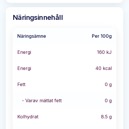
Näringsinnehåll
Näringsämne
Per 100g
Energi
160
kJ
Energi
40
kcal
Fett
0
g
- Varav mättat fett
0
g
Kolhydrat
8.5
g