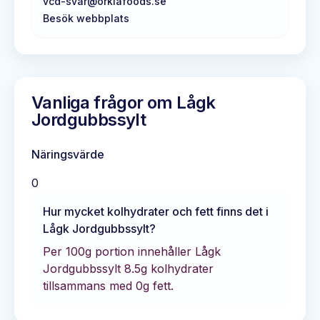
vcd-svar@orklafoods.se
Besök webbplats
Vanliga frågor om
Lågk
Jordgubbssylt
Näringsvärde
0
Hur mycket kolhydrater och fett finns det i
Lågk Jordgubbssylt
?
Per 100g portion innehåller
Lågk
Jordgubbssylt
8.5
g kolhydrater
tillsammans med
0
g fett.