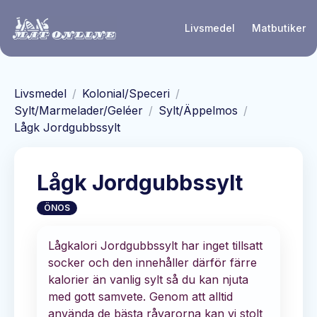
Hoppa till huvudinnehåll
Livsmedel
Matbutiker
Livsmedel
/
Kolonial/Speceri
/
Sylt/Marmelader/Geléer
/
Sylt/Äppelmos
/
Lågk Jordgubbssylt
Lågk Jordgubbssylt
ÖNOS
Lågkalori Jordgubbssylt har inget tillsatt
socker och den innehåller därför färre
kalorier än vanlig sylt så du kan njuta
med gott samvete. Genom att alltid
använda de bästa råvarorna kan vi stolt