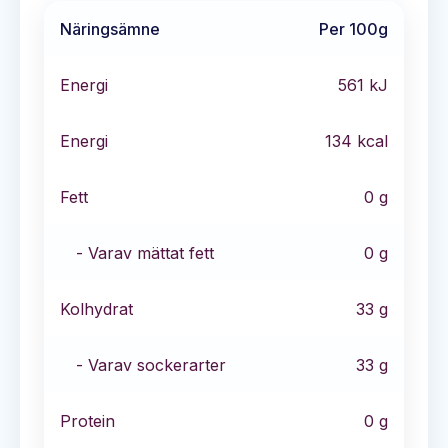
Näringsämne
Per 100g
Energi
561
kJ
Energi
134
kcal
Fett
0
g
- Varav mättat fett
0
g
Kolhydrat
33
g
- Varav sockerarter
33
g
Protein
0
g