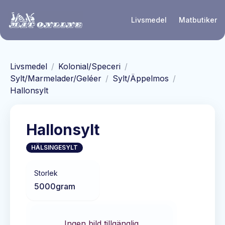
Hoppa till huvudinnehåll
Livsmedel
Matbutiker
Livsmedel
/
Kolonial/Speceri
/
Sylt/Marmelader/Geléer
/
Sylt/Äppelmos
/
Hallonsylt
Hallonsylt
HÄLSINGESYLT
Storlek
5000
gram
Ingen bild tillgänglig