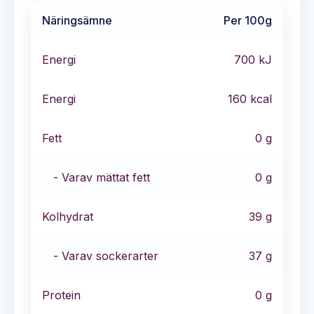
Näringsämne
Per 100g
Energi
700
kJ
Energi
160
kcal
Fett
0
g
- Varav mättat fett
0
g
Kolhydrat
39
g
- Varav sockerarter
37
g
Protein
0
g