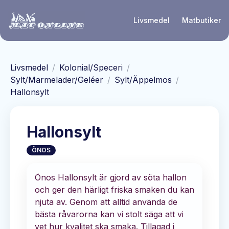
Hoppa till huvudinnehåll
Livsmedel
Matbutiker
Livsmedel
/
Kolonial/Speceri
/
Sylt/Marmelader/Geléer
/
Sylt/Äppelmos
/
Hallonsylt
Hallonsylt
ÖNOS
Önos Hallonsylt är gjord av söta hallon
och ger den härligt friska smaken du kan
njuta av. Genom att alltid använda de
bästa råvarorna kan vi stolt säga att vi
vet hur kvalitet ska smaka. Tillagad i