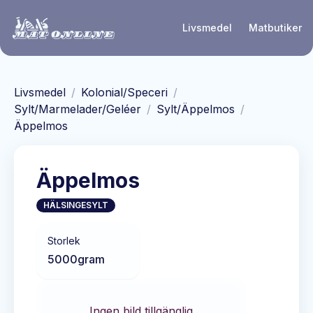
Hoppa till huvudinnehåll
Livsmedel
Matbutiker
Livsmedel
/
Kolonial/Speceri
/
Sylt/Marmelader/Geléer
/
Sylt/Äppelmos
/
Äppelmos
Äppelmos
HÄLSINGESYLT
Storlek
5000
gram
Ingen bild tillgänglig