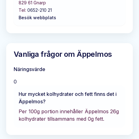
829 61
Gnarp
Tel:
0652-210 21
Besök webbplats
Vanliga frågor om
Äppelmos
Näringsvärde
0
Hur mycket kolhydrater och fett finns det i
Äppelmos
?
Per 100g portion innehåller
Äppelmos
26
g
kolhydrater tillsammans med
0
g fett.