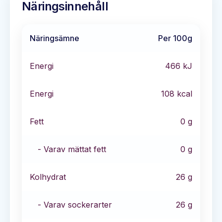
Näringsinnehåll
Näringsämne
Per 100g
Energi
466
kJ
Energi
108
kcal
Fett
0
g
- Varav mättat fett
0
g
Kolhydrat
26
g
- Varav sockerarter
26
g