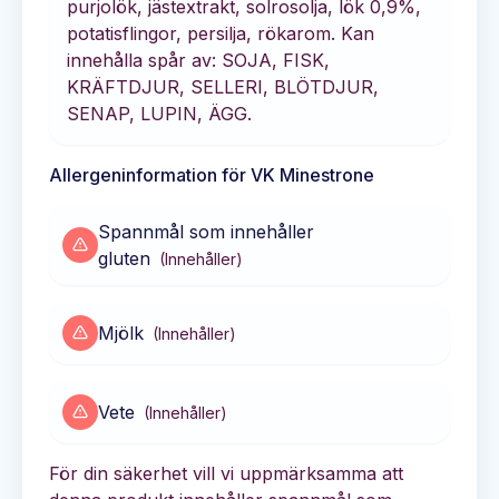
purjolök, jästextrakt, solrosolja, lök 0,9%,
potatisflingor, persilja, rökarom. Kan
innehålla spår av: SOJA, FISK,
KRÄFTDJUR, SELLERI, BLÖTDJUR,
SENAP, LUPIN, ÄGG.
Allergeninformation för
VK Minestrone
Spannmål som innehåller
gluten
(
Innehåller
)
Mjölk
(
Innehåller
)
Vete
(
Innehåller
)
För din säkerhet vill vi uppmärksamma att