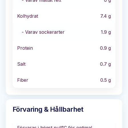
- Varav mättat fett
0
g
Kolhydrat
7.4
g
- Varav sockerarter
1.9
g
Protein
0.9
g
Salt
0.7
g
Fiber
0.5
g
Förvaring & Hållbarhet
Förvaras i
högst null°C
för optimal