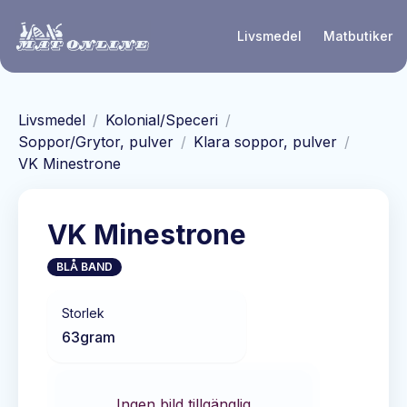
Hoppa till huvudinnehåll
Livsmedel
Matbutiker
Livsmedel
/
Kolonial/Speceri
/
Soppor/Grytor, pulver
/
Klara soppor, pulver
/
VK Minestrone
VK Minestrone
BLÅ BAND
Storlek
63
gram
Ingen bild tillgänglig