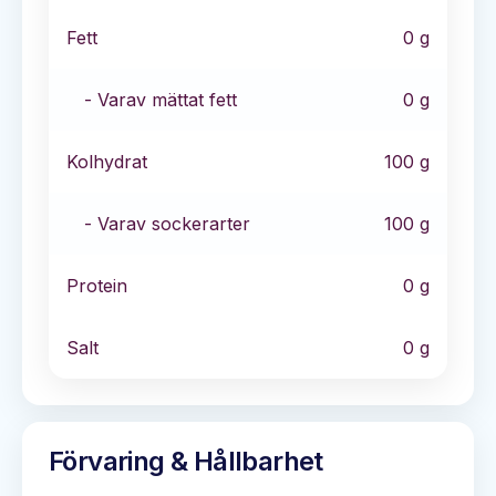
Fett
0
g
- Varav mättat fett
0
g
Kolhydrat
100
g
- Varav sockerarter
100
g
Protein
0
g
Salt
0
g
Förvaring & Hållbarhet