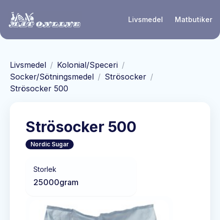
Hoppa till huvudinnehåll
Livsmedel
Matbutiker
Livsmedel
/
Kolonial/Speceri
/
Socker/Sötningsmedel
/
Strösocker
/
Strösocker 500
Strösocker 500
Nordic Sugar
Storlek
25000
gram