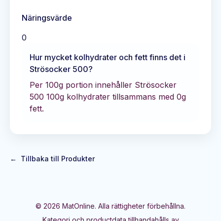
Näringsvärde
0
Hur mycket kolhydrater och fett finns det i
Strösocker 500
?
Per 100g portion innehåller
Strösocker
500
100
g kolhydrater tillsammans med
0
g
fett.
←
Tillbaka till Produkter
©
2026
MatOnline. Alla rättigheter förbehållna.
Kategori och productdata tillhandahålls av