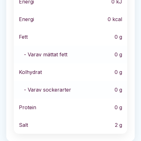
Energi
0
kJ
Energi
0
kcal
Fett
0
g
- Varav mättat fett
0
g
Kolhydrat
0
g
- Varav sockerarter
0
g
Protein
0
g
Salt
2
g