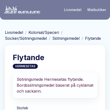
Hoppa till huvudinnehåll
Livsmedel
Matbutiker
Livsmedel
/
Kolonial/Speceri
/
Socker/Sötningsmedel
/
Sötningsmedel
/
Flytande
Flytande
HERMESETAS
Sötningsmede Hermesetas flytande.
Bordssötningsmedel baserat på cyklamat
och sackarin.
Storlek