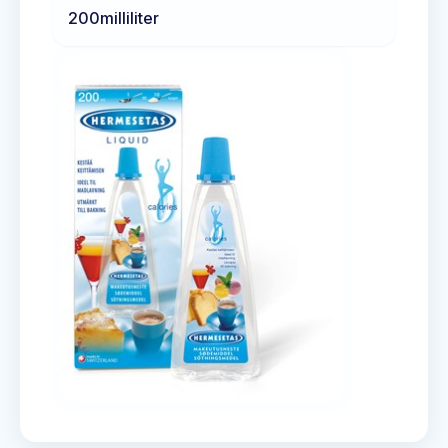
200
milliliter