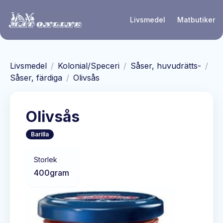
Hoppa till huvudinnehåll
Livsmedel
Matbutiker
Livsmedel
/
Kolonial/Speceri
/
Såser, huvudrätts-
/
Såser, färdiga
/
Olivsås
Olivsås
Barilla
Storlek
400
gram