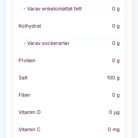
- Varav enkelomättat fett
0
g
Kolhydrat
0
g
- Varav sockerarter
0
g
Protein
0
g
Salt
100
g
Fiber
0
g
Vitamin D
0
µg
Vitamin C
0
mg