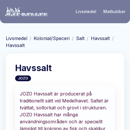
Hoppa till huvudinnehåll
Livsmedel
Matbutiker
Livsmedel
/
Kolonial/Speceri
/
Salt
/
Havssalt
/
Havssalt
Havssalt
JOZO
JOZO Havssalt är producerat på
traditionellt sätt vid Medelhavet. Saltet är
tvättat, soltorkat och grovt i strukturen.
JOZO Havssalt har många
användningsområden och är speciellt
lämpligt till kokning av fisk och skaldjur