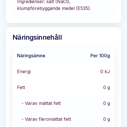
Ingredienser: salt (NaCl),
klumpförebyggande medel (E535).
Näringsinnehåll
Näringsämne
Per 100g
Energi
0
kJ
Fett
0
g
- Varav mättat fett
0
g
- Varav fleromättat fett
0
g