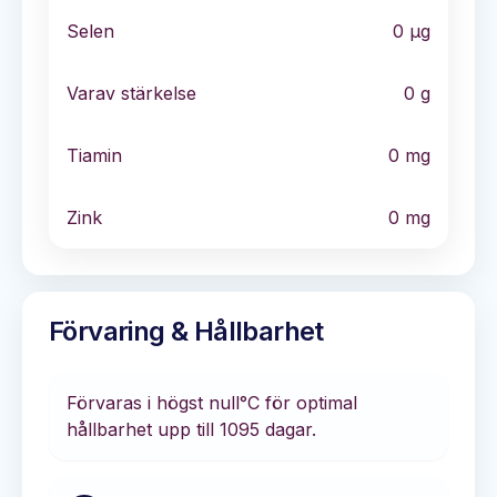
Selen
0
µg
Varav stärkelse
0
g
Tiamin
0
mg
Zink
0
mg
Förvaring & Hållbarhet
Förvaras i
högst null°C
för optimal
hållbarhet
upp till 1095 dagar
.