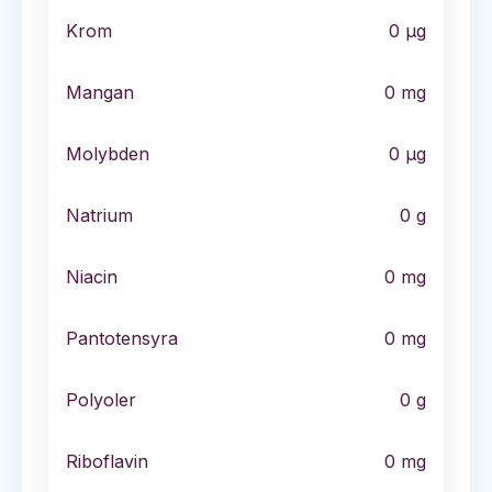
Krom
0
µg
Mangan
0
mg
Molybden
0
µg
Natrium
0
g
Niacin
0
mg
Pantotensyra
0
mg
Polyoler
0
g
Riboflavin
0
mg