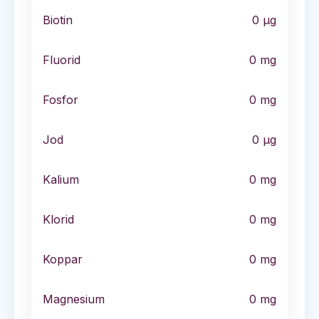
Biotin
0
µg
Fluorid
0
mg
Fosfor
0
mg
Jod
0
µg
Kalium
0
mg
Klorid
0
mg
Koppar
0
mg
Magnesium
0
mg