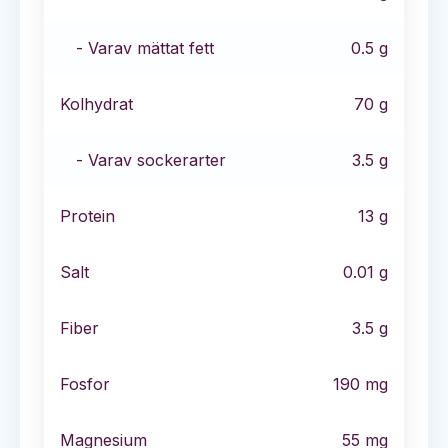
- Varav mättat fett
0.5
g
Kolhydrat
70
g
- Varav sockerarter
3.5
g
Protein
13
g
Salt
0.01
g
Fiber
3.5
g
Fosfor
190
mg
Magnesium
55
mg