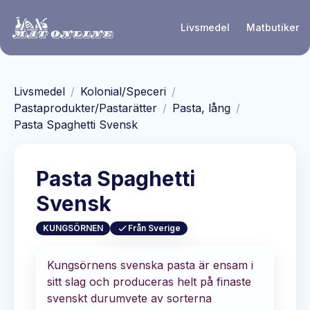
Hoppa till huvudinnehåll
Livsmedel
Matbutiker
Livsmedel
/
Kolonial/Speceri
/
Pastaprodukter/Pastarätter
/
Pasta, lång
/
Pasta Spaghetti Svensk
Pasta Spaghetti
Svensk
KUNGSÖRNEN
Från Sverige
Kungsörnens svenska pasta är ensam i
sitt slag och produceras helt på finaste
svenskt durumvete av sorterna