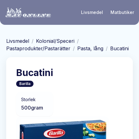
Hoppa till huvudinnehåll
Livsmedel
Matbutiker
Livsmedel
/
Kolonial/Speceri
/
Pastaprodukter/Pastarätter
/
Pasta, lång
/
Bucatini
Bucatini
Barilla
Storlek
500
gram