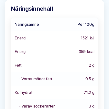
Näringsinnehåll
Näringsämne
Per 100g
Energi
1521
kJ
Energi
359
kcal
Fett
2
g
- Varav mättat fett
0.5
g
Kolhydrat
71.2
g
- Varav sockerarter
3
g