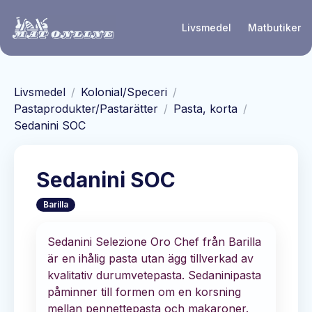
Hoppa till huvudinnehåll
Livsmedel
Matbutiker
Livsmedel
/
Kolonial/Speceri
/
Pastaprodukter/Pastarätter
/
Pasta, korta
/
Sedanini SOC
Sedanini SOC
Barilla
Sedanini Selezione Oro Chef från Barilla
är en ihålig pasta utan ägg tillverkad av
kvalitativ durumvetepasta. Sedaninipasta
påminner till formen om en korsning
mellan pennettepasta och makaroner.