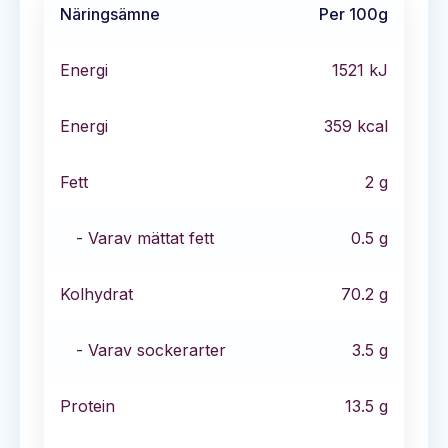
Näringsämne
Per 100g
Energi
1521
kJ
Energi
359
kcal
Fett
2
g
- Varav mättat fett
0.5
g
Kolhydrat
70.2
g
- Varav sockerarter
3.5
g
Protein
13.5
g