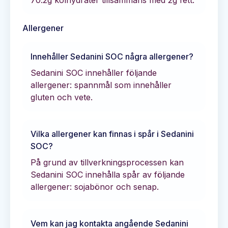
70.2
g kolhydrater tillsammans med
2
g fett.
Allergener
Innehåller
Sedanini SOC
några allergener?
Sedanini SOC innehåller följande
allergener: spannmål som innehåller
gluten och vete.
Vilka allergener kan finnas i spår i
Sedanini
SOC
?
På grund av tillverkningsprocessen kan
Sedanini SOC innehålla spår av följande
allergener: sojabönor och senap.
Vem kan jag kontakta angående
Sedanini