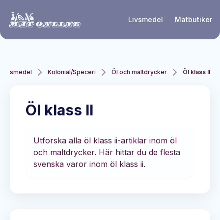
Hoppa till huvudinnehåll
Livsmedel
Matbutiker
Livsmedel
Kolonial/Speceri
Öl och maltdrycker
Öl klass II
Öl klass II
Utforska alla öl klass ii-artiklar inom öl
och maltdrycker. Här hittar du de flesta
svenska varor inom öl klass ii.