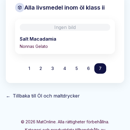
Alla livsmedel inom
öl klass ii
Ingen bild
Salt Macadamia
Nonnas Gelato
1
2
3
4
5
6
7
←
Tillbaka till
Öl och maltdrycker
©
2026
MatOnline. Alla rättigheter förbehållna.
Kategori och productdata tillhandahålls av