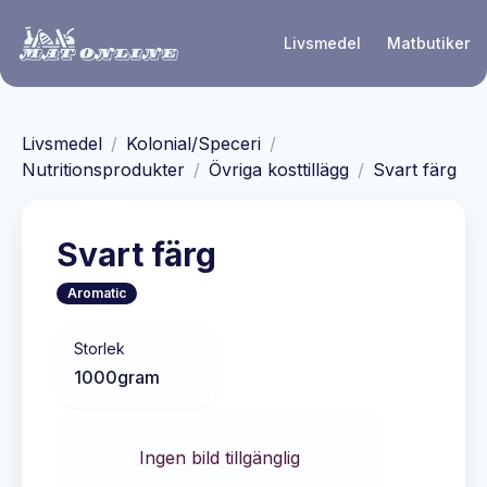
Hoppa till huvudinnehåll
Livsmedel
Matbutiker
Livsmedel
/
Kolonial/Speceri
/
Nutritionsprodukter
/
Övriga kosttillägg
/
Svart färg
Svart färg
Aromatic
Storlek
1000
gram
Ingen bild tillgänglig