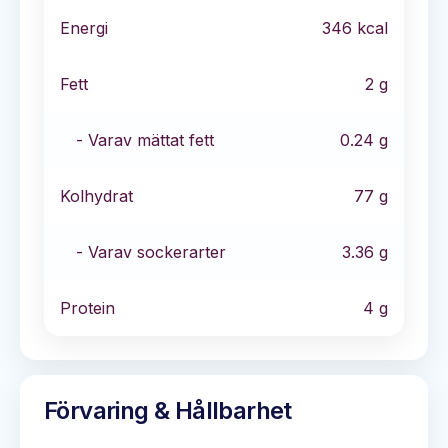
Energi
346
kcal
Fett
2
g
- Varav mättat fett
0.24
g
Kolhydrat
77
g
- Varav sockerarter
3.36
g
Protein
4
g
Förvaring & Hållbarhet