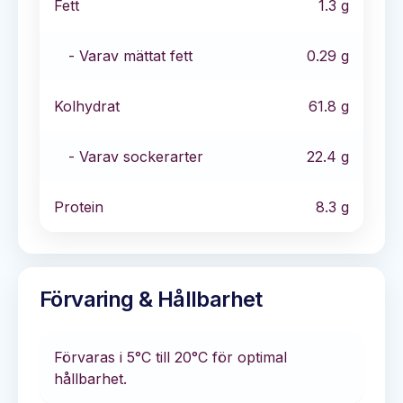
Fett
1.3
g
- Varav mättat fett
0.29
g
Kolhydrat
61.8
g
- Varav sockerarter
22.4
g
Protein
8.3
g
Förvaring & Hållbarhet
Förvaras i
5°C till 20°C
för optimal
hållbarhet
.