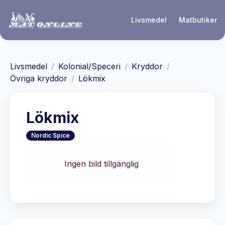
Hoppa till huvudinnehåll
Livsmedel
Matbutiker
Livsmedel
/
Kolonial/Speceri
/
Kryddor
/
Övriga kryddor
/
Lökmix
Lökmix
Nordic Spice
Ingen bild tillgänglig