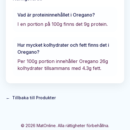
Vad är proteininnehållet i
Oregano
?
I en portion på 100g finns det
9
g protein.
Hur mycket kolhydrater och fett finns det i
Oregano
?
Per 100g portion innehåller
Oregano
26
g
kolhydrater tillsammans med
4.3
g fett.
←
Tillbaka till Produkter
©
2026
MatOnline. Alla rättigheter förbehållna.