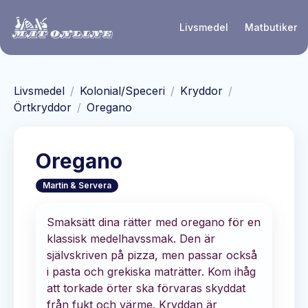
Hoppa till huvudinnehåll
Livsmedel
Matbutiker
Livsmedel
/
Kolonial/Speceri
/
Kryddor
/
Örtkryddor
/
Oregano
Oregano
Martin & Servera
Smaksätt dina rätter med oregano för en
klassisk medelhavssmak. Den är
självskriven på pizza, men passar också
i pasta och grekiska maträtter. Kom ihåg
att torkade örter ska förvaras skyddat
från fukt och värme. Kryddan är