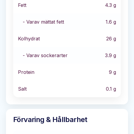
Fett
4.3
g
- Varav mättat fett
1.6
g
Kolhydrat
26
g
- Varav sockerarter
3.9
g
Protein
9
g
Salt
0.1
g
Förvaring & Hållbarhet