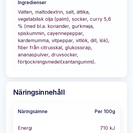
Ingredienser
Vatten, maltodextrin, salt, ättika,
vegetabilisk olja (palm), socker, curry 5,6
% (med bl.a. koriander, gurkmeja,
spiskummin, cayennepeppar,
kardemumma, vitpeppar, vitlök, dill, lök),
fiber från citrusskal, glukossirap,
ananaspulver, druvsocker,
förtjockningsmedel(xantangummi).
Näringsinnehåll
Näringsämne
Per 100g
Energi
710
kJ