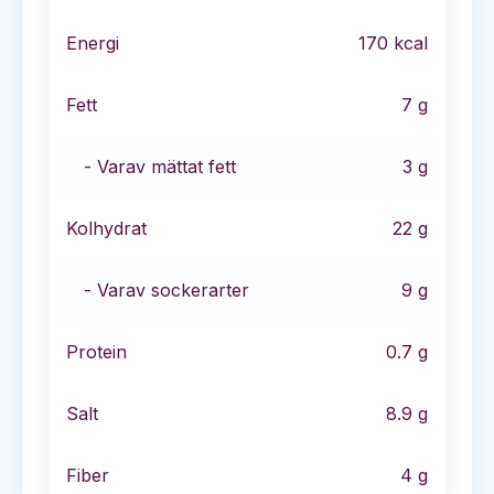
Energi
170
kcal
Fett
7
g
- Varav mättat fett
3
g
Kolhydrat
22
g
- Varav sockerarter
9
g
Protein
0.7
g
Salt
8.9
g
Fiber
4
g