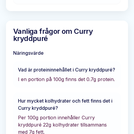
Vanliga frågor om
Curry
kryddpuré
Näringsvärde
Vad är proteininnehållet i
Curry kryddpuré
?
I en portion på 100g finns det
0.7
g protein.
Hur mycket kolhydrater och fett finns det i
Curry kryddpuré
?
Per 100g portion innehåller
Curry
kryddpuré
22
g kolhydrater tillsammans
med
7
g fett.