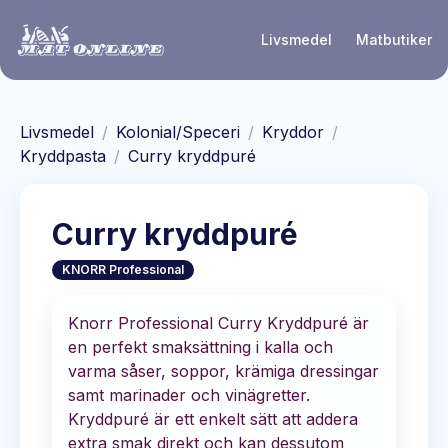
Hoppa till huvudinnehåll
Livsmedel
Matbutiker
Livsmedel
/
Kolonial/Speceri
/
Kryddor
/
Kryddpasta
/
Curry kryddpuré
Curry kryddpuré
KNORR Professional
Knorr Professional Curry Kryddpuré är
en perfekt smaksättning i kalla och
varma såser, soppor, krämiga dressingar
samt marinader och vinägretter.
Kryddpuré är ett enkelt sätt att addera
extra smak direkt och kan dessutom