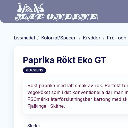
Hoppa till huvudinnehåll
Livsmedel
/
Kolonial/Speceri
/
Kryddor
/
Frö- och 
Paprika Rökt Eko GT
KOCKENS
Rökt paprika med lätt smak av rök. Perfekt för
vegoköket som i det konventionella där man in
FSCmärkt återförslutningsbar kartong med skru
Fjälkinge i Skåne.
Storlek