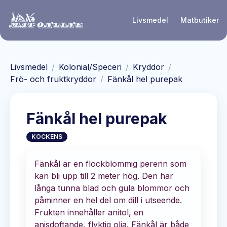
Hoppa till huvudinnehåll
Livsmedel
Matbutiker
Livsmedel
/
Kolonial/Speceri
/
Kryddor
/
Frö- och fruktkryddor
/
Fänkål hel purepak
Fänkål hel purepak
KOCKENS
Fänkål är en flockblommig perenn som
kan bli upp till 2 meter hög. Den har
långa tunna blad och gula blommor och
påminner en hel del om dill i utseende.
Frukten innehåller anitol, en
anisdoftande, flyktig olja. Fänkål är både