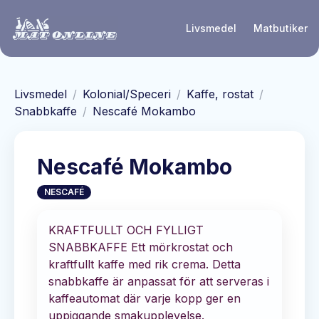
Hoppa till huvudinnehåll
Livsmedel
Matbutiker
Livsmedel
/
Kolonial/Speceri
/
Kaffe, rostat
/
Snabbkaffe
/
Nescafé Mokambo
Nescafé Mokambo
NESCAFÉ
KRAFTFULLT OCH FYLLIGT
SNABBKAFFE Ett mörkrostat och
kraftfullt kaffe med rik crema. Detta
snabbkaffe är anpassat för att serveras i
kaffeautomat där varje kopp ger en
uppiggande smakupplevelse.