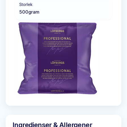
Storlek
500
gram
Ingredienser & Allergener