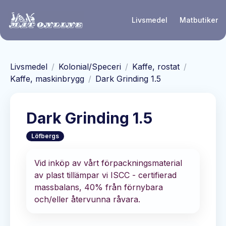
Hoppa till huvudinnehåll
Livsmedel
Matbutiker
Livsmedel
/
Kolonial/Speceri
/
Kaffe, rostat
/
Kaffe, maskinbrygg
/
Dark Grinding 1.5
Dark Grinding 1.5
Löfbergs
Vid inköp av vårt förpackningsmaterial
av plast tillämpar vi ISCC - certifierad
massbalans, 40% från förnybara
och/eller återvunna råvara.