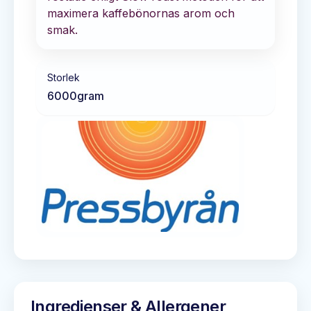
maximera kaffebönornas arom och
smak.
Storlek
6000
gram
Ingredienser & Allergener