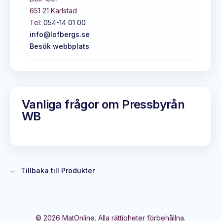
651 21
Karlstad
Tel:
054-14 01 00
info@lofbergs.se
Besök webbplats
Vanliga frågor om
Pressbyrån
WB
←
Tillbaka till Produkter
©
2026
MatOnline. Alla rättigheter förbehållna.