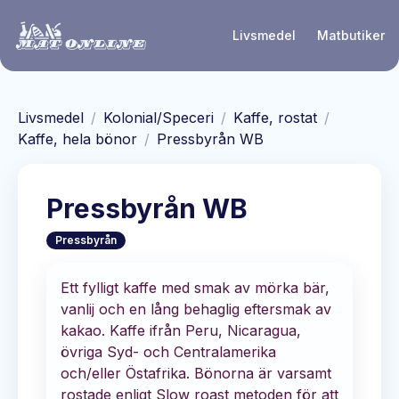
Hoppa till huvudinnehåll
Livsmedel
Matbutiker
Livsmedel
/
Kolonial/Speceri
/
Kaffe, rostat
/
Kaffe, hela bönor
/
Pressbyrån WB
Pressbyrån WB
Pressbyrån
Ett fylligt kaffe med smak av mörka bär,
vanlij och en lång behaglig eftersmak av
kakao. Kaffe ifrån Peru, Nicaragua,
övriga Syd- och Centralamerika
och/eller Östafrika. Bönorna är varsamt
rostade enligt Slow roast metoden för att