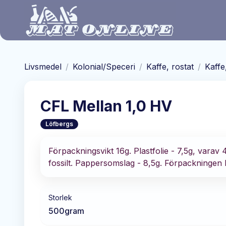
Hoppa till huvudinnehåll
Livsmedel
/
Kolonial/Speceri
/
Kaffe, rostat
/
Kaffe
CFL Mellan 1,0 HV
Löfbergs
Förpackningsvikt 16g. Plastfolie - 7,5g, varav
fossilt. Pappersomslag - 8,5g. Förpackningen
Storlek
500
gram