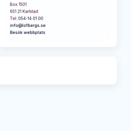
Box 1501
651 21
Karlstad
Tel:
054-14 01 00
info@lofbergs.se
Besök webbplats