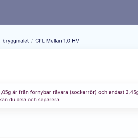
, bryggmalet
/
CFL Mellan 1,0 HV
 4,05g är från förnybar råvara (sockerrör) och endast 3,45
 kan du dela och separera.