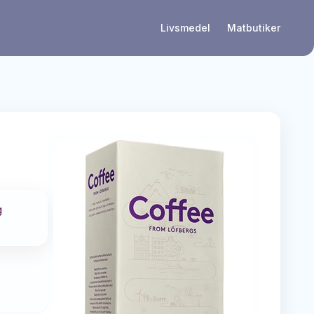
Livsmedel
Matbutiker
g