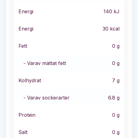
Energi
140
kJ
Energi
30
kcal
Fett
0
g
- Varav mättat fett
0
g
Kolhydrat
7
g
- Varav sockerarter
6.8
g
Protein
0
g
Salt
0
g