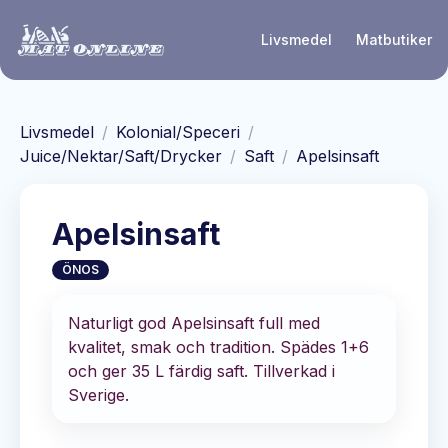
Hoppa till huvudinnehåll
Livsmedel
Matbutiker
Livsmedel
/
Kolonial/Speceri
/
Juice/Nektar/Saft/Drycker
/
Saft
/
Apelsinsaft
Apelsinsaft
ÖNOS
Naturligt god Apelsinsaft full med
kvalitet, smak och tradition. Spädes 1+6
och ger 35 L färdig saft. Tillverkad i
Sverige.