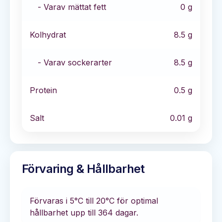
- Varav mättat fett
0
g
Kolhydrat
8.5
g
- Varav sockerarter
8.5
g
Protein
0.5
g
Salt
0.01
g
Förvaring & Hållbarhet
Förvaras i
5°C till 20°C
för optimal
hållbarhet
upp till 364 dagar
.