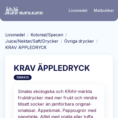
Hoppa till huvudinnehåll
Livsmedel
Matbutiker
Livsmedel
/
Kolonial/Speceri
/
Juice/Nektar/Saft/Drycker
/
Övriga drycker
/
KRAV ÄPPLEDRYCK
KRAV ÄPPLEDRYCK
SMAKIS
Smakis ekologiska och KRAV-märkta
fruktdrycker med mer frukt och mindre
tillsatt socker än jämförbara original-
smakisar. Äppelsmak. Pappsugrör med
papphölje. Alltid med snälla eller tuffa