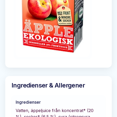
Ingredienser & Allergener
Ingredienser
Vatten, äppeljuice från koncentrat* (20
%), socker* (6,5 %), syra (citronsyra,