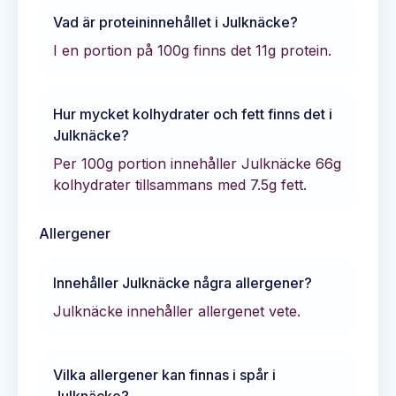
Vad är proteininnehållet i
Julknäcke
?
I en portion på 100g finns det
11
g protein.
Hur mycket kolhydrater och fett finns det i
Julknäcke
?
Per 100g portion innehåller
Julknäcke
66
g
kolhydrater tillsammans med
7.5
g fett.
Allergener
Innehåller
Julknäcke
några allergener?
Julknäcke innehåller allergenet vete.
Vilka allergener kan finnas i spår i