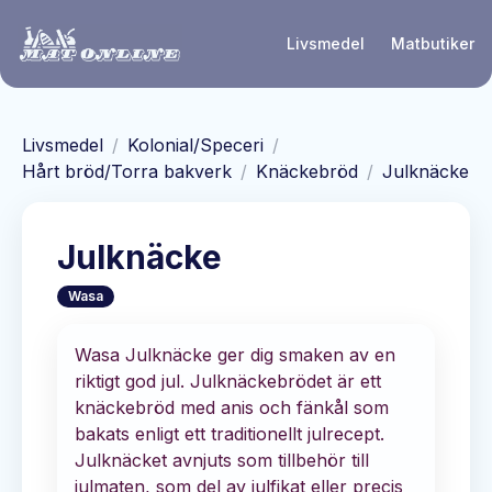
Hoppa till huvudinnehåll
Livsmedel
Matbutiker
Livsmedel
/
Kolonial/Speceri
/
Hårt bröd/Torra bakverk
/
Knäckebröd
/
Julknäcke
Julknäcke
Wasa
Wasa Julknäcke ger dig smaken av en
riktigt god jul. Julknäckebrödet är ett
knäckebröd med anis och fänkål som
bakats enligt ett traditionellt julrecept.
Julknäcket avnjuts som tillbehör till
julmaten, som del av julfikat eller precis