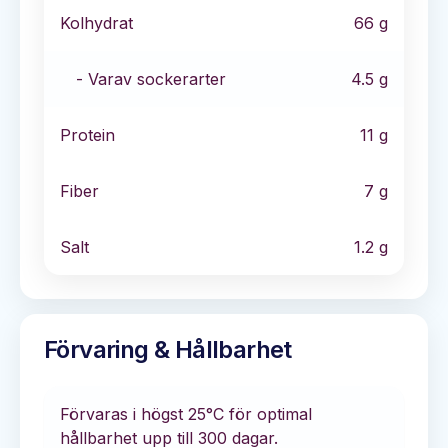
Kolhydrat
66
g
- Varav sockerarter
4.5
g
Protein
11
g
Fiber
7
g
Salt
1.2
g
Förvaring & Hållbarhet
Förvaras i
högst 25°C
för optimal
hållbarhet
upp till 300 dagar
.