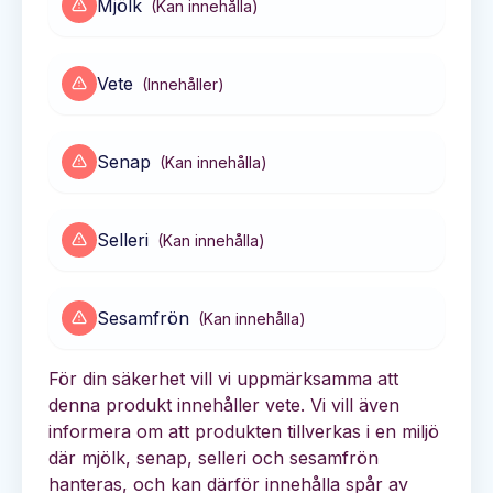
Mjölk
(
Kan innehålla
)
Vete
(
Innehåller
)
Senap
(
Kan innehålla
)
Selleri
(
Kan innehålla
)
Sesamfrön
(
Kan innehålla
)
För din säkerhet vill vi uppmärksamma att
denna produkt innehåller vete. Vi vill även
informera om att produkten tillverkas i en miljö
där mjölk, senap, selleri och sesamfrön
hanteras, och kan därför innehålla spår av