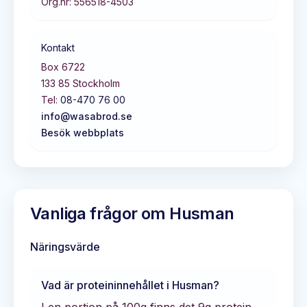
Org.nr:
556518-4503
Kontakt
Box 6722
133 85
Stockholm
Tel:
08-470 76 00
info@wasabrod.se
Besök webbplats
Vanliga frågor om
Husman
Näringsvärde
Vad är proteininnehållet i
Husman
?
I en portion på 100g finns det
9
g protein.