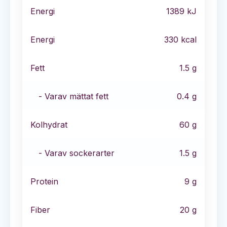
Energi
1389
kJ
Energi
330
kcal
Fett
1.5
g
- Varav mättat fett
0.4
g
Kolhydrat
60
g
- Varav sockerarter
1.5
g
Protein
9
g
Fiber
20
g