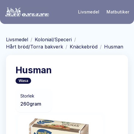
Hoppa till huvudinnehåll
Livsmedel
Matbutiker
Livsmedel
/
Kolonial/Speceri
/
Hårt bröd/Torra bakverk
/
Knäckebröd
/
Husman
Husman
Wasa
Storlek
260
gram