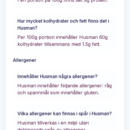
Hur mycket kolhydrater och fett finns det i
Husman
?
Per 100g portion innehåller
Husman
60
g
kolhydrater tillsammans med
1.5
g fett.
Allergener
Innehåller
Husman
några allergener?
Husman innehåller följande allergener: råg
och spannmål som innehåller gluten.
Vilka allergener kan finnas i spår i
Husman
?
Husman tillverkas i en miljö utan
deklarerade spår av allergener.