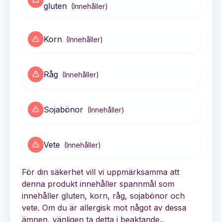
gluten
(
Innehåller
)
Korn
(
Innehåller
)
Råg
(
Innehåller
)
Sojabönor
(
Innehåller
)
Vete
(
Innehåller
)
För din säkerhet vill vi uppmärksamma att
denna produkt innehåller spannmål som
innehåller gluten, korn, råg, sojabönor och
vete. Om du är allergisk mot något av dessa
ämnen, vänligen ta detta i beaktande..