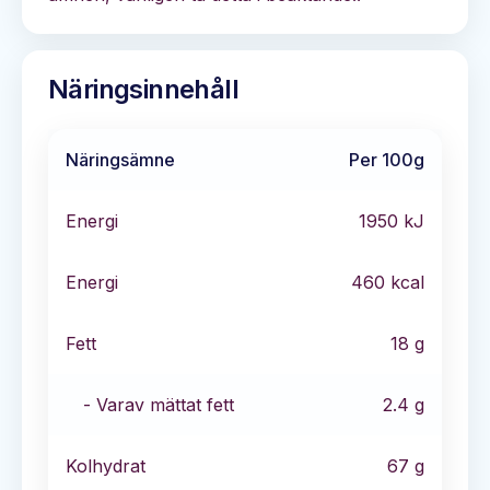
Näringsinnehåll
Näringsämne
Per 100g
Energi
1950
kJ
Energi
460
kcal
Fett
18
g
- Varav mättat fett
2.4
g
Kolhydrat
67
g