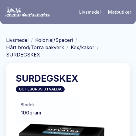
Hoppa till huvudinnehåll
Livsmedel
Matbutiker
Livsmedel
/
Kolonial/Speceri
/
Hårt bröd/Torra bakverk
/
Kex/kakor
/
SURDEGSKEX
SURDEGSKEX
GÖTEBORGS UTVALDA
Storlek
100
gram