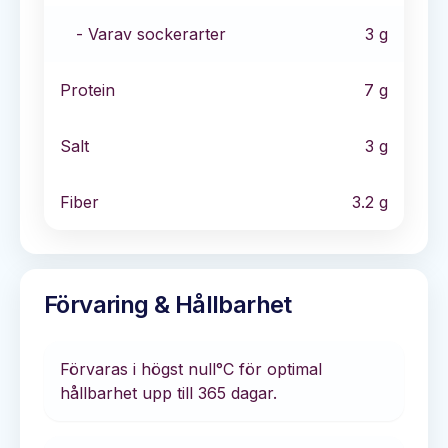
- Varav sockerarter
3
g
Protein
7
g
Salt
3
g
Fiber
3.2
g
Förvaring & Hållbarhet
Förvaras i
högst null°C
för optimal
hållbarhet
upp till 365 dagar
.