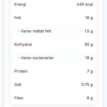
Energi
446
kcal
Fett
16
g
- Varav mättat fett
1.5
g
Kolhydrat
65
g
- Varav sockerarter
19
g
Protein
7
g
Salt
0.75
g
Fiber
8
g