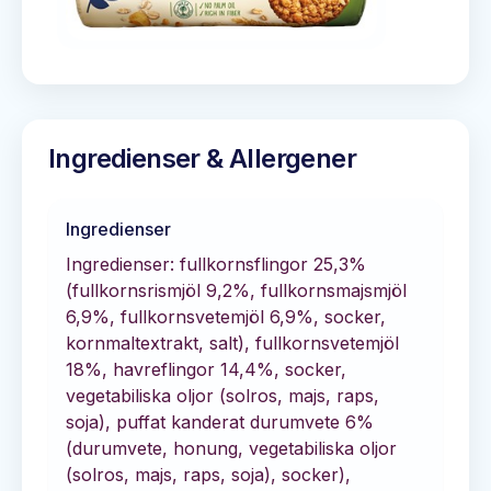
Ingredienser & Allergener
Ingredienser
Ingredienser: fullkornsflingor 25,3%
(fullkornsrismjöl 9,2%, fullkornsmajsmjöl
6,9%, fullkornsvetemjöl 6,9%, socker,
kornmaltextrakt, salt), fullkornsvetemjöl
18%, havreflingor 14,4%, socker,
vegetabiliska oljor (solros, majs, raps,
soja), puffat kanderat durumvete 6%
(durumvete, honung, vegetabiliska oljor
(solros, majs, raps, soja), socker),