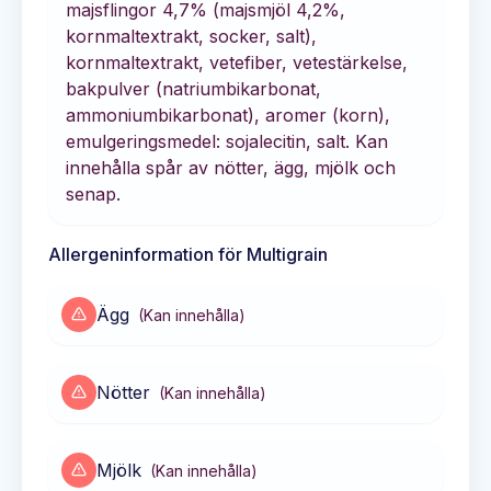
majsflingor 4,7% (majsmjöl 4,2%,
kornmaltextrakt, socker, salt),
kornmaltextrakt, vetefiber, vetestärkelse,
bakpulver (natriumbikarbonat,
ammoniumbikarbonat), aromer (korn),
emulgeringsmedel: sojalecitin, salt. Kan
innehålla spår av nötter, ägg, mjölk och
senap.
Allergeninformation för
Multigrain
Ägg
(
Kan innehålla
)
Nötter
(
Kan innehålla
)
Mjölk
(
Kan innehålla
)