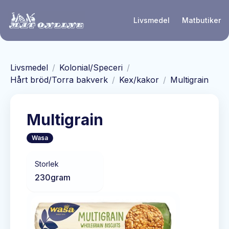
Hoppa till huvudinnehåll
Livsmedel
Matbutiker
Livsmedel
/
Kolonial/Speceri
/
Hårt bröd/Torra bakverk
/
Kex/kakor
/
Multigrain
Multigrain
Wasa
Storlek
230
gram