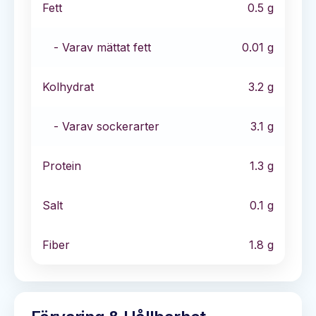
Fett
0.5
g
- Varav mättat fett
0.01
g
Kolhydrat
3.2
g
- Varav sockerarter
3.1
g
Protein
1.3
g
Salt
0.1
g
Fiber
1.8
g