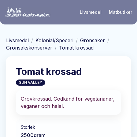
Hoppa till huvudinnehåll
Livsmedel
Matbutiker
Livsmedel
/
Kolonial/Speceri
/
Grönsaker
/
Grönsakskonserver
/
Tomat krossad
Tomat krossad
SUN VALLEY
Grovkrossad. Godkänd för vegetarianer,
veganer och halal.
Storlek
2500
gram