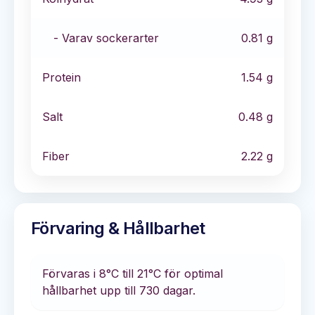
- Varav sockerarter
0.81
g
Protein
1.54
g
Salt
0.48
g
Fiber
2.22
g
Förvaring & Hållbarhet
Förvaras i
8°C till 21°C
för optimal
hållbarhet
upp till 730 dagar
.