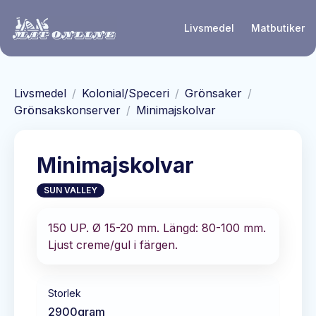
Hoppa till huvudinnehåll
Livsmedel
Matbutiker
Livsmedel
/
Kolonial/Speceri
/
Grönsaker
/
Grönsakskonserver
/
Minimajskolvar
Minimajskolvar
SUN VALLEY
150 UP. Ø 15-20 mm. Längd: 80-100 mm.
Ljust creme/gul i färgen.
Storlek
2900
gram