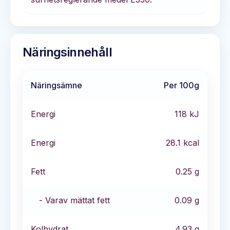
Näringsinnehåll
Näringsämne
Per 100g
Energi
118
kJ
Energi
28.1
kcal
Fett
0.25
g
- Varav mättat fett
0.09
g
Kolhydrat
4.93
g