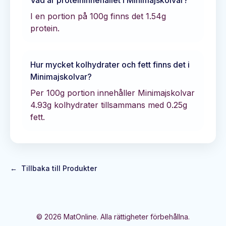
Vad är proteininnehållet i
Minimajskolvar
?
I en portion på 100g finns det
1.54
g
protein.
Hur mycket kolhydrater och fett finns det i
Minimajskolvar
?
Per 100g portion innehåller
Minimajskolvar
4.93
g kolhydrater tillsammans med
0.25
g
fett.
←
Tillbaka till Produkter
©
2026
MatOnline. Alla rättigheter förbehållna.