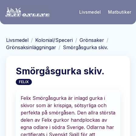
Hoppa till huvudinnehåll
Livsmedel
Matbutiker
Livsmedel
/
Kolonial/Speceri
/
Grönsaker
/
Grönsaksinläggningar
/
Smörgåsgurka skiv.
Smörgåsgurka skiv.
FELIX
Felix Smörgåsgurka är inlagd gurka i
skivor som är krispiga, sötsyrliga och
perfekta på smörgåsen. Den allra största
delen av Felix gurkor handplockas av
egna odlare i södra Sverige. Odlarna har
certifierats i Svenskt Sigill för att