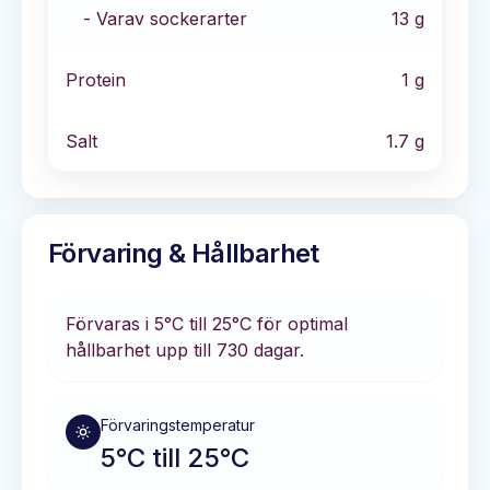
- Varav sockerarter
13
g
Protein
1
g
Salt
1.7
g
Förvaring & Hållbarhet
Förvaras i
5°C till 25°C
för optimal
hållbarhet
upp till 730 dagar
.
Förvaringstemperatur
5°C till 25°C