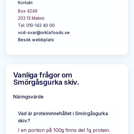
Kontakt
Box 4249
203 13
Malmö
Tel:
010-142 40 00
vcd-svar@orklafoods.se
Besök webbplats
Vanliga frågor om
Smörgåsgurka skiv.
Näringsvärde
Vad är proteininnehållet i
Smörgåsgurka
skiv.
?
I en portion på 100g finns det
1
g protein.