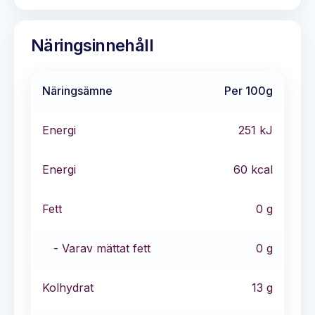
Näringsinnehåll
Näringsämne
Per 100g
Energi
251
kJ
Energi
60
kcal
Fett
0
g
- Varav mättat fett
0
g
Kolhydrat
13
g