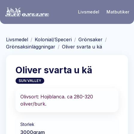
Hoppa till huvudinnehåll
Livsmedel
Matbutiker
Livsmedel
/
Kolonial/Speceri
/
Grönsaker
/
Grönsaksinläggningar
/
Oliver svarta u kä
Oliver svarta u kä
SUN VALLEY
Olivsort: Hojiblanca. ca 280-320
oliver/burk.
Storlek
3000
gram