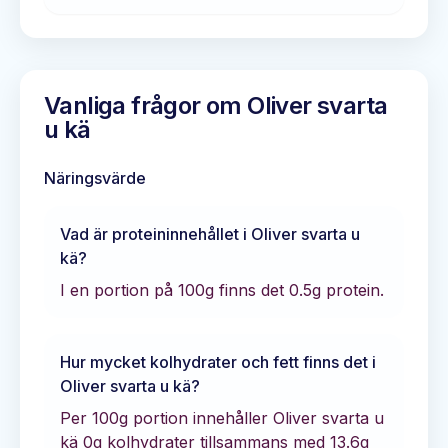
Vanliga frågor om
Oliver svarta
u kä
Näringsvärde
Vad är proteininnehållet i
Oliver svarta u
kä
?
I en portion på 100g finns det
0.5
g protein.
Hur mycket kolhydrater och fett finns det i
Oliver svarta u kä
?
Per 100g portion innehåller
Oliver svarta u
kä
0
g kolhydrater tillsammans med
13.6
g