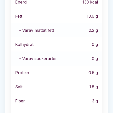
Energi
133
kcal
Fett
13.6
g
- Varav mättat fett
2.2
g
Kolhydrat
0
g
- Varav sockerarter
0
g
Protein
0.5
g
Salt
1.5
g
Fiber
3
g