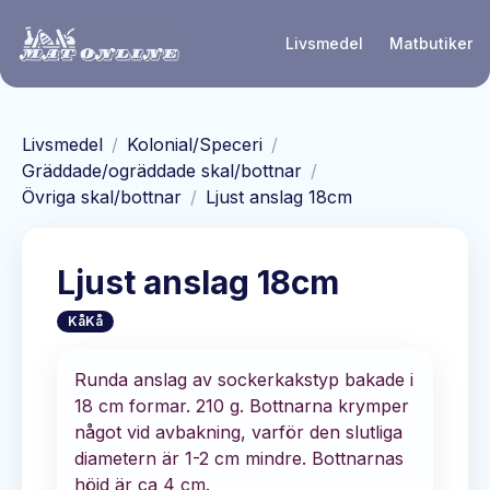
Hoppa till huvudinnehåll
Livsmedel
Matbutiker
Livsmedel
/
Kolonial/Speceri
/
Gräddade/ogräddade skal/bottnar
/
Övriga skal/bottnar
/
Ljust anslag 18cm
Ljust anslag 18cm
KåKå
Runda anslag av sockerkakstyp bakade i
18 cm formar. 210 g. Bottnarna krymper
något vid avbakning, varför den slutliga
diametern är 1-2 cm mindre. Bottnarnas
höjd är ca 4 cm.