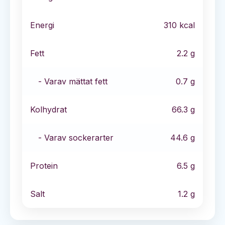
Energi
310
kcal
Fett
2.2
g
- Varav mättat fett
0.7
g
Kolhydrat
66.3
g
- Varav sockerarter
44.6
g
Protein
6.5
g
Salt
1.2
g