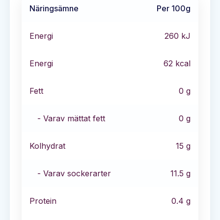
Näringsämne
Per 100g
Energi
260
kJ
Energi
62
kcal
Fett
0
g
- Varav mättat fett
0
g
Kolhydrat
15
g
- Varav sockerarter
11.5
g
Protein
0.4
g