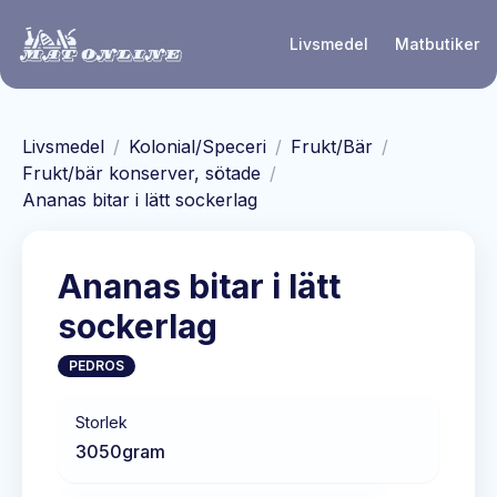
Hoppa till huvudinnehåll
Livsmedel
Matbutiker
Livsmedel
/
Kolonial/Speceri
/
Frukt/Bär
/
Frukt/bär konserver, sötade
/
Ananas bitar i lätt sockerlag
Ananas bitar i lätt
sockerlag
PEDROS
Storlek
3050
gram