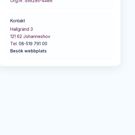
Org.nr:
556295-4486
Kontakt
Hallgränd 3
121 62
Johanneshov
Tel:
08-519 791 00
Besök webbplats