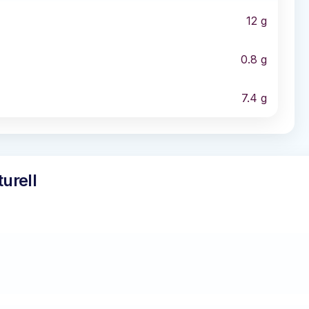
12
g
0.8
g
7.4
g
urell