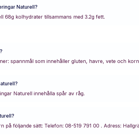
ringar Naturell
?
ll
68
g kolhydrater tillsammans med
3.2
g fett.
?
gener: spannmål som innehåller gluten, havre, vete och korn
aturell
?
ngar Naturell innehålla spår av råg.
urell
?
rn
på följande sätt:
Telefon: 08-519 791 00 .
Adress: Hallgr