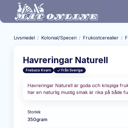
Hoppa till huvudinnehåll
Livsmedel
/
Kolonial/Speceri
/
Frukostcerealier
/
F
Havreringar Naturell
Frebaco Kvarn
Från Sverige
Havreringar Naturell är goda och krispiga fru
har en naturlig mustig smak är rika på både ful
Storlek
350
gram