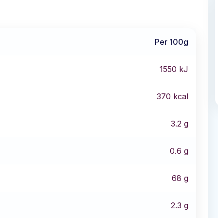
Per 100g
1550
kJ
370
kcal
3.2
g
0.6
g
68
g
2.3
g