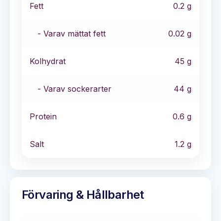
Fett
0.2
g
- Varav mättat fett
0.02
g
Kolhydrat
45
g
- Varav sockerarter
44
g
Protein
0.6
g
Salt
1.2
g
Förvaring & Hållbarhet