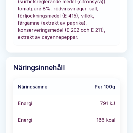
(surhetsreglerande medel (citronsyra)),
tomatpuré 8%, rödvinsvinäger, salt,
förtjockningsmedel (E 415), vitlök,
färgämne (extrakt av paprika),
konserveringsmedel (E 202 och E 211),
extrakt av cayennepeppar.
Näringsinnehåll
Näringsämne
Per 100g
Energi
791
kJ
Energi
186
kcal