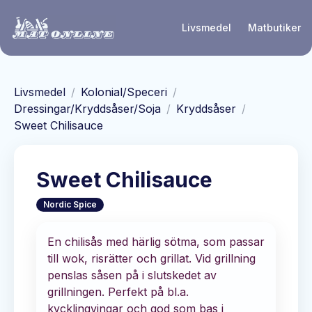
Hoppa till huvudinnehåll
Livsmedel
Matbutiker
Livsmedel
/
Kolonial/Speceri
/
Dressingar/Kryddsåser/Soja
/
Kryddsåser
/
Sweet Chilisauce
Sweet Chilisauce
Nordic Spice
En chilisås med härlig sötma, som passar
till wok, risrätter och grillat. Vid grillning
penslas såsen på i slutskedet av
grillningen. Perfekt på bl.a.
kycklingvingar och god som bas i