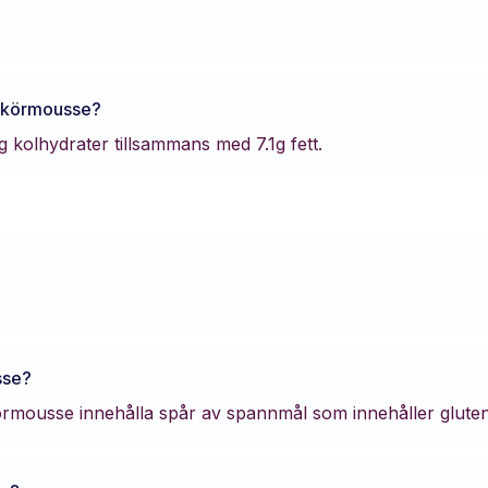
ikörmousse
?
g kolhydrater tillsammans med
7.1
g fett.
sse
?
örmousse innehålla spår av spannmål som innehåller gluten