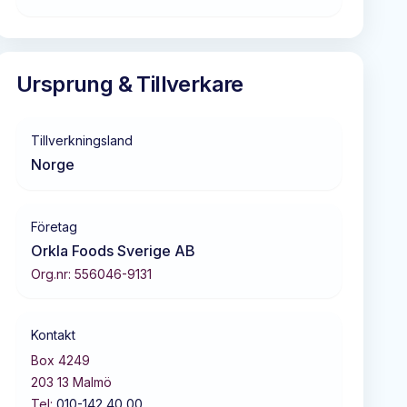
Ursprung & Tillverkare
Tillverkningsland
Norge
Företag
Orkla Foods Sverige AB
Org.nr:
556046-9131
Kontakt
Box 4249
203 13
Malmö
Tel:
010-142 40 00