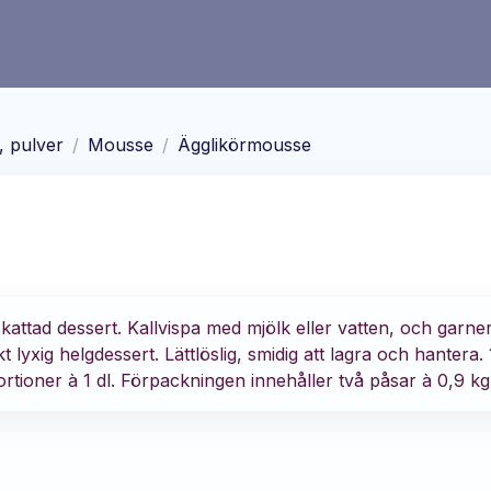
, pulver
/
Mousse
/
Ägglikörmousse
tad dessert. Kallvispa med mjölk eller vatten, och garner
lyxig helgdessert. Lättlöslig, smidig att lagra och hantera. 
tioner à 1 dl. Förpackningen innehåller två påsar à 0,9 kg