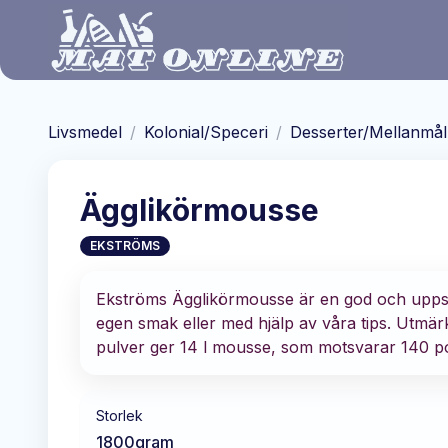
Hoppa till huvudinnehåll
Livsmedel
/
Kolonial/Speceri
/
Desserter/Mellanmål
Ägglikörmousse
EKSTRÖMS
Ekströms Ägglikörmousse är en god och uppskat
egen smak eller med hjälp av våra tips. Utmärkt 
pulver ger 14 l mousse, som motsvarar 140 por
Storlek
1800
gram