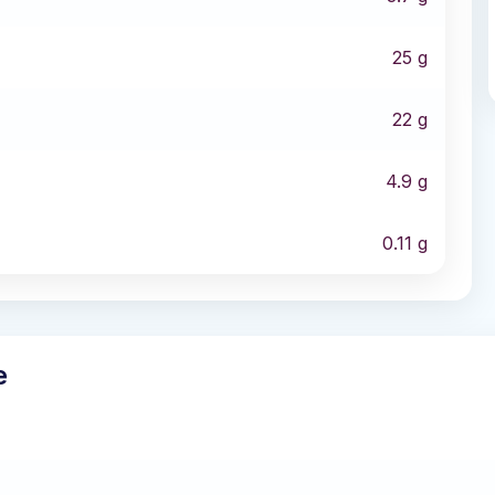
25
g
22
g
4.9
g
0.11
g
e