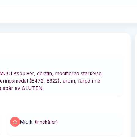
MJÖLKspulver, gelatin, modifierad stärkelse,
eringsmedel (E472, E322), arom, färgämne
la spår av GLUTEN.
Mjölk
(
Innehåller
)