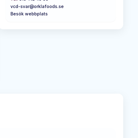
vcd-svar@orklafoods.se
Besök webbplats