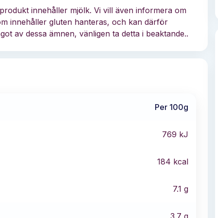
rodukt innehåller mjölk. Vi vill även informera om
som innehåller gluten hanteras, och kan därför
ågot av dessa ämnen, vänligen ta detta i beaktande..
Per 100g
769
kJ
184
kcal
7.1
g
3.7
g