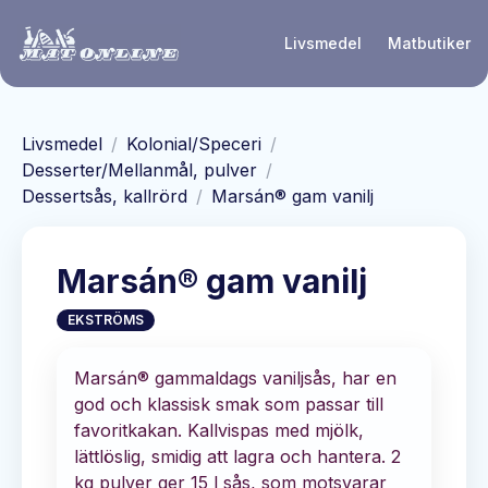
Hoppa till huvudinnehåll
Livsmedel
Matbutiker
Livsmedel
/
Kolonial/Speceri
/
Desserter/Mellanmål, pulver
/
Dessertsås, kallrörd
/
Marsán® gam vanilj
Marsán® gam vanilj
EKSTRÖMS
Marsán® gammaldags vaniljsås, har en
god och klassisk smak som passar till
favoritkakan. Kallvispas med mjölk,
lättlöslig, smidig att lagra och hantera. 2
kg pulver ger 15 l sås, som motsvarar