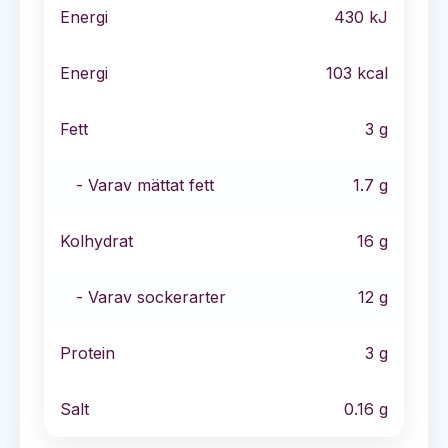
Energi
430
kJ
Energi
103
kcal
Fett
3
g
- Varav mättat fett
1.7
g
Kolhydrat
16
g
- Varav sockerarter
12
g
Protein
3
g
Salt
0.16
g