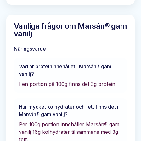
Vanliga frågor om
Marsán® gam
vanilj
Näringsvärde
Vad är proteininnehållet i
Marsán® gam
vanilj
?
I en portion på 100g finns det
3
g protein.
Hur mycket kolhydrater och fett finns det i
Marsán® gam vanilj
?
Per 100g portion innehåller
Marsán® gam
vanilj
16
g kolhydrater tillsammans med
3
g
fett.