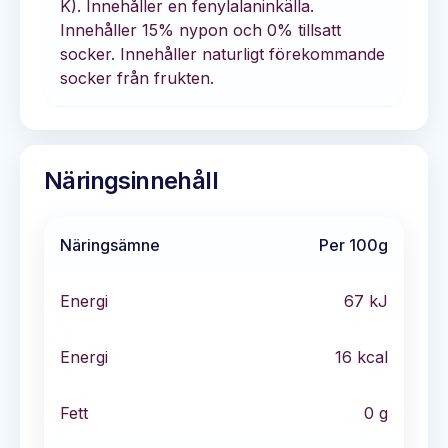
K). Innehåller en fenylalaninkälla.
Innehåller 15% nypon och 0% tillsatt
socker. Innehåller naturligt förekommande
socker från frukten.
Näringsinnehåll
Näringsämne
Per 100g
Energi
67
kJ
Energi
16
kcal
Fett
0
g