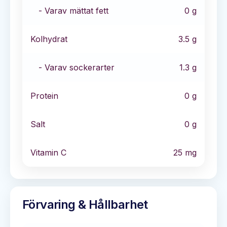
- Varav mättat fett
0
g
Kolhydrat
3.5
g
- Varav sockerarter
1.3
g
Protein
0
g
Salt
0
g
Vitamin C
25
mg
Förvaring & Hållbarhet