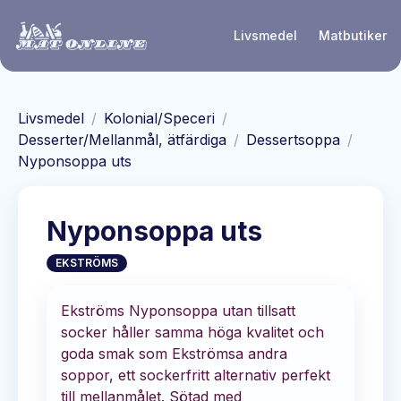
Hoppa till huvudinnehåll
Livsmedel
Matbutiker
Livsmedel
/
Kolonial/Speceri
/
Desserter/Mellanmål, ätfärdiga
/
Dessertsoppa
/
Nyponsoppa uts
Nyponsoppa uts
EKSTRÖMS
Ekströms Nyponsoppa utan tillsatt
socker håller samma höga kvalitet och
goda smak som Ekströmsa andra
soppor, ett sockerfritt alternativ perfekt
till mellanmålet. Sötad med