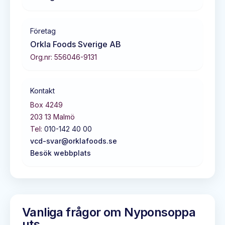
Företag
Orkla Foods Sverige AB
Org.nr:
556046-9131
Kontakt
Box 4249
203 13
Malmö
Tel:
010-142 40 00
vcd-svar@orklafoods.se
Besök webbplats
Vanliga frågor om
Nyponsoppa
uts