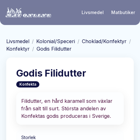
Hoppa till huvudinnehåll
Livsmedel
Matbutiker
Livsmedel
/
Kolonial/Speceri
/
Choklad/Konfektyr
/
Konfektyr
/
Godis Filidutter
Godis Filidutter
Konfekta
Filidutter, en hård karamell som växlar
från salt till surt. Största andelen av
Konfektas godis produceras i Sverige.
Storlek