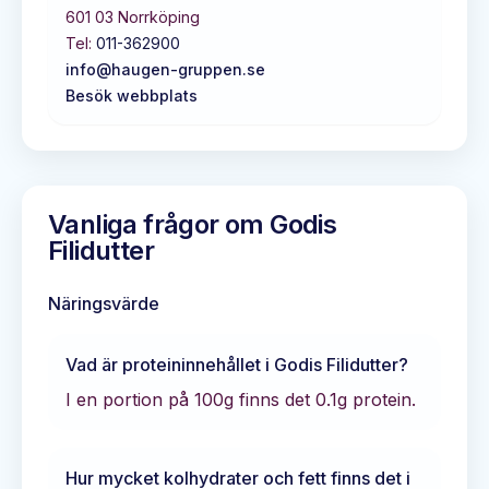
601 03
Norrköping
Tel:
011-362900
info@haugen-gruppen.se
Besök webbplats
Vanliga frågor om
Godis
Filidutter
Näringsvärde
Vad är proteininnehållet i
Godis Filidutter
?
I en portion på 100g finns det
0.1
g protein.
Hur mycket kolhydrater och fett finns det i