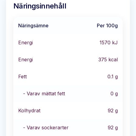
Näringsinnehåll
Näringsämne
Per 100g
Energi
1570
kJ
Energi
375
kcal
Fett
0.1
g
- Varav mättat fett
0
g
Kolhydrat
92
g
- Varav sockerarter
92
g